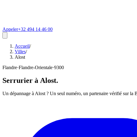
Appeler
+32 494 14 46 00
Accueil
/
Villes
/
Alost
Flandre
·
Flandre-Orientale
·
9300
Serrurier à
Alost
.
Un dépannage à Alost ? Un seul numéro, un partenaire vérifié sur la B