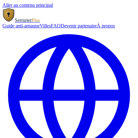
Aller au contenu principal
Serrurier
Plus
Guide anti-arnaque
Villes
FAQ
Devenir partenaire
À propos