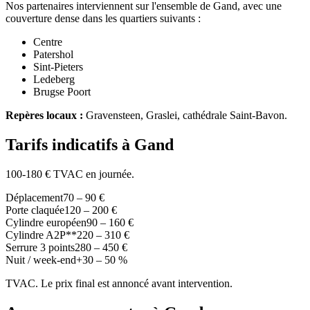
Nos partenaires interviennent sur l'ensemble de Gand, avec une
couverture dense dans les quartiers suivants :
Centre
Patershol
Sint-Pieters
Ledeberg
Brugse Poort
Repères locaux :
Gravensteen, Graslei, cathédrale Saint-Bavon.
Tarifs indicatifs à Gand
100-180 € TVAC en journée.
Déplacement
70 – 90 €
Porte claquée
120 – 200 €
Cylindre européen
90 – 160 €
Cylindre A2P**
220 – 310 €
Serrure 3 points
280 – 450 €
Nuit / week-end
+30 – 50 %
TVAC. Le prix final est annoncé avant intervention.