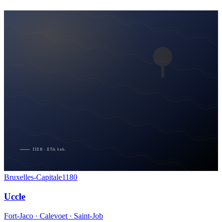
1180
·
85
k
hab.
Bruxelles-Capitale
1180
Uccle
Fort-Jaco · Calevoet · Saint-Job