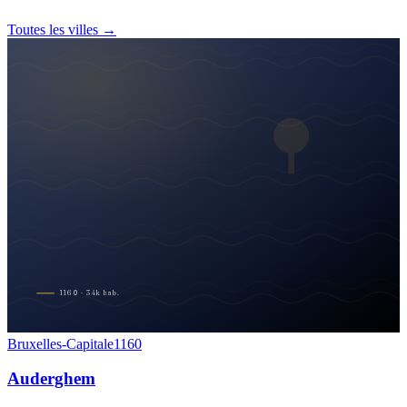
Toutes les villes →
1160
·
34
k
hab.
Bruxelles-Capitale
1160
Auderghem