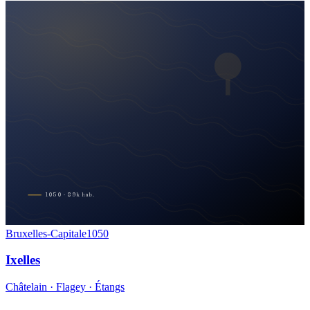
1050
·
89
k
hab.
Bruxelles-Capitale
1050
Ixelles
Châtelain · Flagey · Étangs