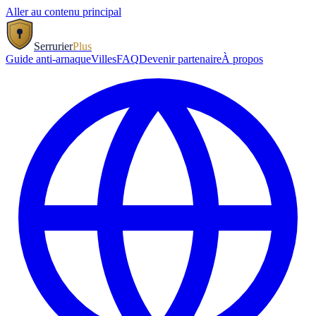
Aller au contenu principal
Serrurier
Plus
Guide anti-arnaque
Villes
FAQ
Devenir partenaire
À propos