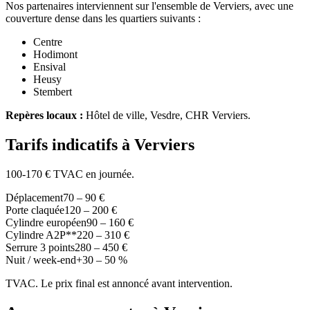
Nos partenaires interviennent sur l'ensemble de Verviers, avec une
couverture dense dans les quartiers suivants :
Centre
Hodimont
Ensival
Heusy
Stembert
Repères locaux :
Hôtel de ville, Vesdre, CHR Verviers.
Tarifs indicatifs à Verviers
100-170 € TVAC en journée.
Déplacement
70 – 90 €
Porte claquée
120 – 200 €
Cylindre européen
90 – 160 €
Cylindre A2P**
220 – 310 €
Serrure 3 points
280 – 450 €
Nuit / week-end
+30 – 50 %
TVAC. Le prix final est annoncé avant intervention.