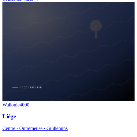
4000
·
197
k
hab.
Wallonie
4000
Liège
Centre · Outremeuse · Guillemins