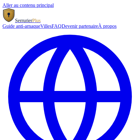
Aller au contenu principal
Serrurier
Plus
Guide anti-arnaque
Villes
FAQ
Devenir partenaire
À propos