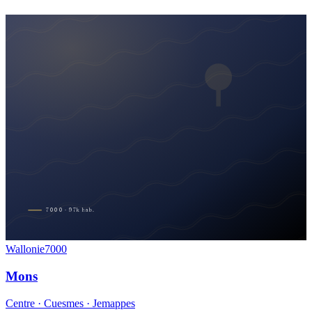
7000
·
97
k
hab.
Wallonie
7000
Mons
Centre · Cuesmes · Jemappes