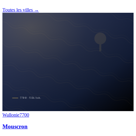
Toutes les villes →
7700
·
58
k
hab.
Wallonie
7700
Mouscron