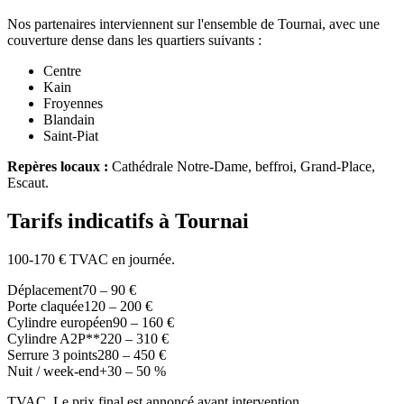
Nos partenaires interviennent sur l'ensemble de Tournai, avec une
couverture dense dans les quartiers suivants :
Centre
Kain
Froyennes
Blandain
Saint-Piat
Repères locaux :
Cathédrale Notre-Dame, beffroi, Grand-Place,
Escaut.
Tarifs indicatifs à Tournai
100-170 € TVAC en journée.
Déplacement
70 – 90 €
Porte claquée
120 – 200 €
Cylindre européen
90 – 160 €
Cylindre A2P**
220 – 310 €
Serrure 3 points
280 – 450 €
Nuit / week-end
+30 – 50 %
TVAC. Le prix final est annoncé avant intervention.