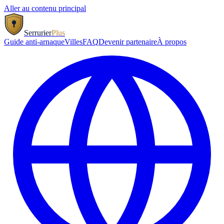
Aller au contenu principal
Serrurier
Plus
Guide anti-arnaque
Villes
FAQ
Devenir partenaire
À propos