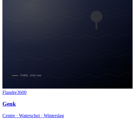
3600
·
66
k
hab.
Flandre
3600
Genk
Centre · Waterschei · Winterslag