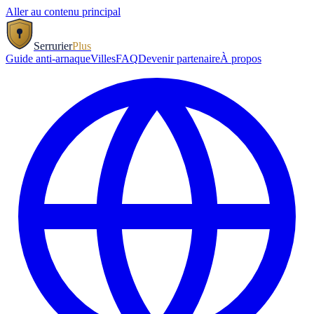
Aller au contenu principal
Serrurier
Plus
Guide anti-arnaque
Villes
FAQ
Devenir partenaire
À propos