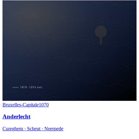
1070
·
125
k
hab.
Bruxelles-Capitale
1070
Anderlecht
Cureghem · Scheut · Neerpede