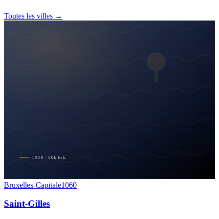
Toutes les villes →
1060
·
50
k
hab.
Bruxelles-Capitale
1060
Saint-Gilles