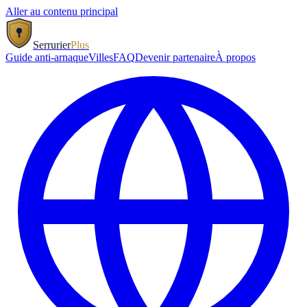
Aller au contenu principal
Serrurier
Plus
Guide anti-arnaque
Villes
FAQ
Devenir partenaire
À propos