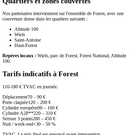
Quartiers et zones couvertes
Nos partenaires interviennent sur l'ensemble de Forest, avec une
couverture dense dans les quartiers suivants :
Altitude 100
Wiels
Saint-Antoine
Haut-Forest
Repères locaux :
Wiels, parc de Forest, Forest National, Altitude
100.
Tarifs indicatifs à Forest
110-180 € TVAC en journée.
Déplacement
70 – 90 €
Porte claquée
120 – 200 €
Cylindre européen
90 – 160 €
Cylindre A2P**
220 – 310 €
Serrure 3 points
280 – 450 €
Nuit / week-end
+30 – 50 %
TVAC. Le prix final est annoncé avant intervention.