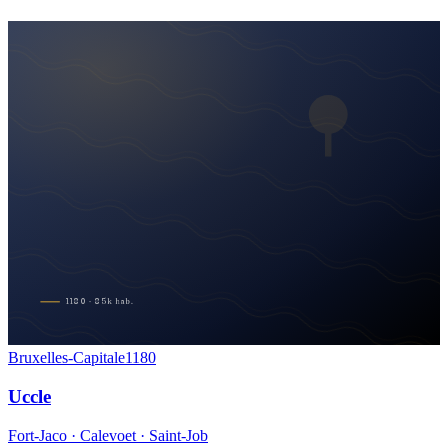
1180
·
85
k
hab.
Bruxelles-Capitale
1180
Uccle
Fort-Jaco · Calevoet · Saint-Job