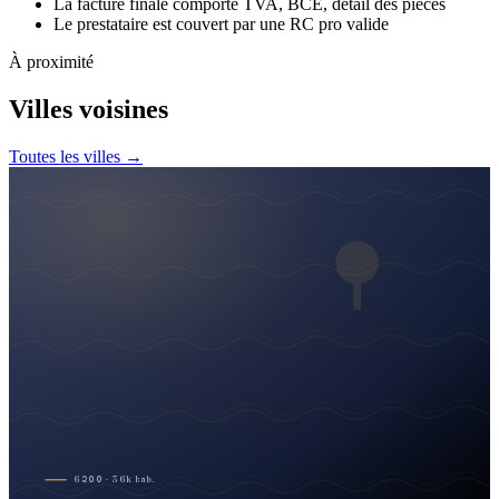
La facture finale comporte TVA, BCE, détail des pièces
Le prestataire est couvert par une RC pro valide
À proximité
Villes voisines
Toutes les villes →
6200
·
36
k
hab.