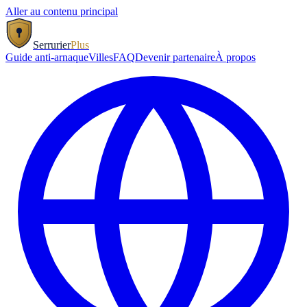
Aller au contenu principal
Serrurier
Plus
Guide anti-arnaque
Villes
FAQ
Devenir partenaire
À propos