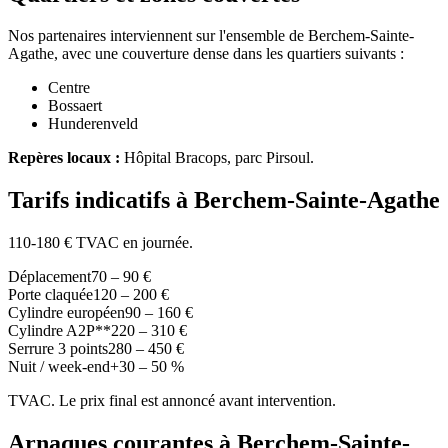
Nos partenaires interviennent sur l'ensemble de Berchem-Sainte-
Agathe, avec une couverture dense dans les quartiers suivants :
Centre
Bossaert
Hunderenveld
Repères locaux :
Hôpital Bracops, parc Pirsoul.
Tarifs indicatifs à Berchem-Sainte-Agathe
110-180 € TVAC en journée.
Déplacement
70 – 90 €
Porte claquée
120 – 200 €
Cylindre européen
90 – 160 €
Cylindre A2P**
220 – 310 €
Serrure 3 points
280 – 450 €
Nuit / week-end
+30 – 50 %
TVAC. Le prix final est annoncé avant intervention.
Arnaques courantes à Berchem-Sainte-