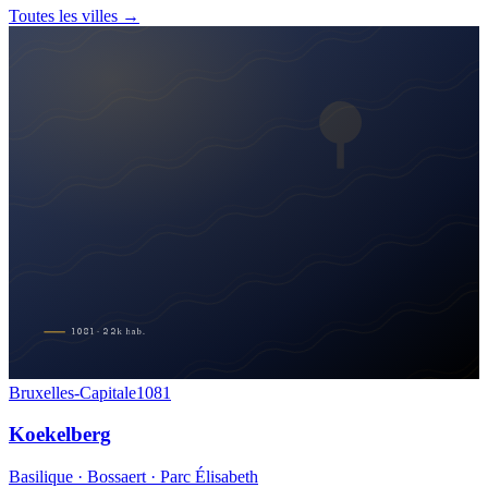
Toutes les villes →
1081
·
22
k
hab.
Bruxelles-Capitale
1081
Koekelberg
Basilique · Bossaert · Parc Élisabeth