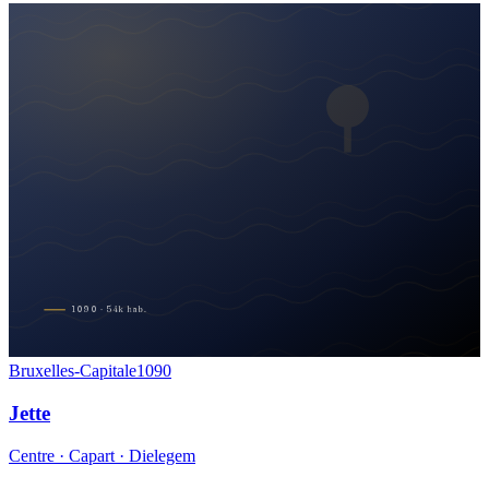
1090
·
54
k
hab.
Bruxelles-Capitale
1090
Jette
Centre · Capart · Dielegem