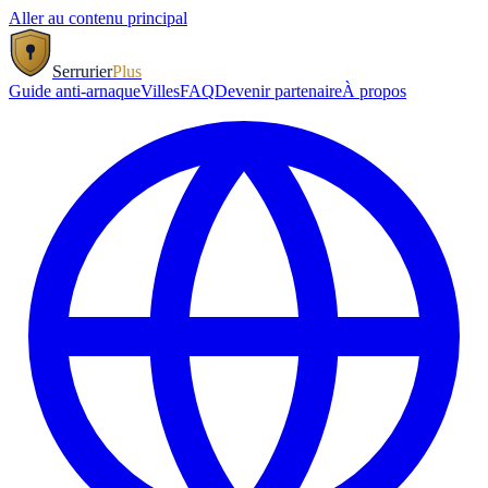
Aller au contenu principal
Serrurier
Plus
Guide anti-arnaque
Villes
FAQ
Devenir partenaire
À propos