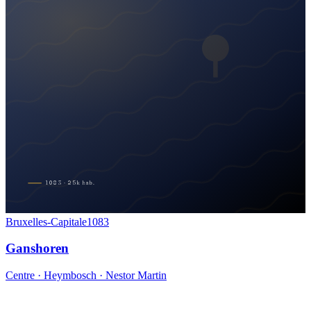
1083
·
25
k
hab.
Bruxelles-Capitale
1083
Ganshoren
Centre · Heymbosch · Nestor Martin