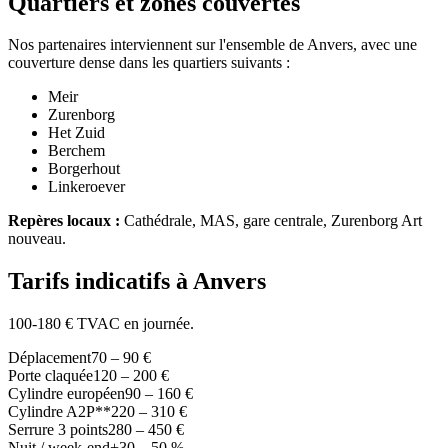
Quartiers et zones couvertes
Nos partenaires interviennent sur l'ensemble de Anvers, avec une
couverture dense dans les quartiers suivants :
Meir
Zurenborg
Het Zuid
Berchem
Borgerhout
Linkeroever
Repères locaux :
Cathédrale, MAS, gare centrale, Zurenborg Art
nouveau.
Tarifs indicatifs à Anvers
100-180 € TVAC en journée.
Déplacement
70 – 90 €
Porte claquée
120 – 200 €
Cylindre européen
90 – 160 €
Cylindre A2P**
220 – 310 €
Serrure 3 points
280 – 450 €
Nuit / week-end
+30 – 50 %