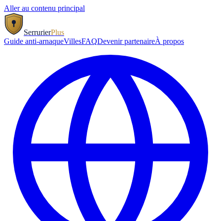
Aller au contenu principal
Serrurier
Plus
Guide anti-arnaque
Villes
FAQ
Devenir partenaire
À propos